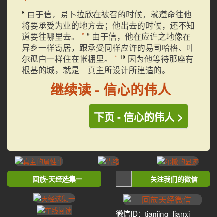
*
由于信，易卜拉欣在被召的时候，就遵命往他
8
将要承受为业的地方去；他出去的时候，还不知
道要往哪里去。
由于信，他在应许之地像在
*
9
异乡一样寄居，跟承受同样应许的易司哈格、叶
尔孤白一样住在帐棚里。
因为他等待那座有
*
10
根基的城，就是 真主所设计所建造的。
继续读 - 信心的伟人
下页 - 信心的伟人 >
回族-天经选集一
关注我们的微信
微信ID：tianjing_lianxi