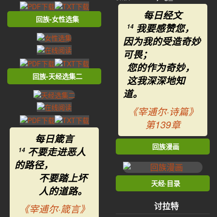
每日经文
回族-女性选集
我要感赞您，
14
因为我的受造奇妙
可畏；
您的作为奇妙，
回族-天经选集二
这我深深地知
道。
《宰逋尔·诗篇》
第139章
每日箴言
回族漫画
不要走进恶人
14
的路径，
不要踏上坏
天经·目录
人的道路。
讨拉特
《宰逋尔·箴言》