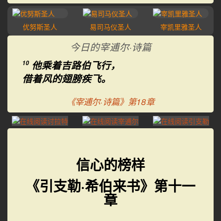
优努斯圣人
易司马仪圣人
宰凯里雅圣人
叶哈雅
今日的宰逋尔·诗篇
他乘着吉路伯飞行，
10
借着风的翅膀疾飞。
《宰逋尔·诗篇》第18章
信心的榜样
《引支勒·希伯来书》第十一
章