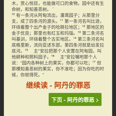
木，赏心悦目，也能做可口的食物。园中还有生
命树，和知善恶树。
*
有一条河从阿甸流出，灌溉园子；从那里分
10
支，成了四条河的源头。
第一条河名叫比逊，
11
环绕着整个出产金子的哈腓拉地区；
那地区的
12
金子优良；那里也有红玉和玛瑙。
第二条河名
13
叫基训，环绕着整个古实地区。
第三条河名叫
14
底格里斯，流向亚述东部。第四条河就是幼发拉
底河。
主*安拉把那个人安置在阿甸园，叫
15
他耕种和照料园子。
主*安拉嘱咐那个人
16
说：“园内各种树上的果实，你都可以吃；
但
17
那棵知善恶树的果实，你不准吃；因为你吃的时
候，你就得死。”
继续读 - 阿丹的罪恶
下页 - 阿丹的罪恶 >