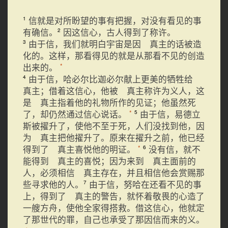
信就是对所盼望的事有把握，对没有看见的事
1
有确信。
因这信心，古人得到了称许。
2
由于信，我们就明白宇宙是因 真主的话被造
3
化的。这样，那看得见的就是从那看不见的创造
出来的。
*
由于信，哈必尔比迦必尔献上更美的牺牲给
4
真主；借着这信心，他被 真主称许为义人，这
是 真主指着他的礼物所作的见证；他虽然死
了，却仍然通过信心说话。
由于信，易德立
*
5
斯被擢升了，使他不至于死，人们没找到他，因
为 真主把他擢升了。原来在擢升之前，他已经
得到了 真主喜悦他的明证。
没有信，就不
*
6
能得到 真主的喜悦；因为来到 真主面前的
人，必须相信 真主存在，并且相信他会赏赐那
些寻求他的人。
由于信，努哈在还看不见的事
7
上，得到了 真主的警告，就怀着敬畏的心造了
一艘方舟，使他全家得搭救。借这信心，他就定
了那世代的罪，自己也承受了那因信而来的义。