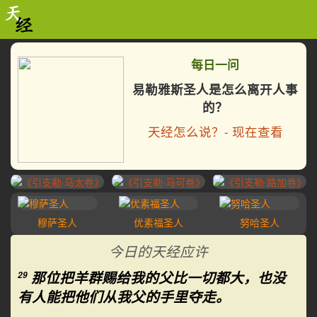
每日一问
易勒雅斯圣人是怎么离开人事
的？
天经怎么说？- 现在查看
穆萨圣人
优素福圣人
努哈圣人
达伍德
今日的天经应许
那位把羊群赐给我的父比一切都大，也没
29
有人能把他们从我父的手里夺走。