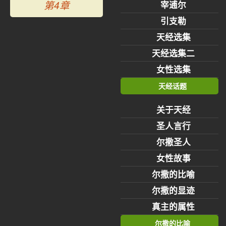
第4章
宰逋尔
引支勒
天经选集
天经选集二
女性选集
天经话题
关于天经
圣人言行
尔撒圣人
女性故事
尔撒的比喻
尔撒的显迹
真主的属性
尔撒的比喻