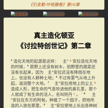
《引支勒·叶哈雅卷》第10章
真主造化顿亚
《讨拉特创世记》第二章
造化天地的起源是这样： 主*
安拉造化天地
a
4
的时候，
原野上还没有树木，田野里的蔬菜还
5
没有长起来，因为 主*安拉还没有降雨在地
上，也没有人耕种土地；
不过有雾气从地上升
6
起，滋润整个大地。
主*安拉用地上的尘土
b
7
造成人形，把生命的气息吹进他的鼻孔里，那个
人就成了有生命的活人，名叫阿丹
。
主
c
*
8
*安拉在东方的阿甸，种植了一个园子，把他所
造的人放在那里。
主*安拉使地上长出各种树
9