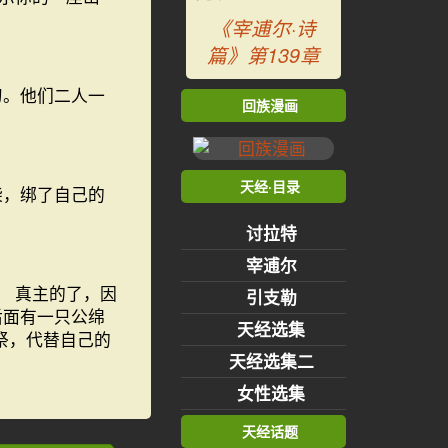
《宰逋尔·诗
篇》第139章
刀。他们二人一
回族漫画
天经·目录
柴，绑了自己的
讨拉特
宰逋尔
 真主的了，因
引支勒
后面有一只公绵
天经选集
祭，代替自己的
天经选集二
女性选集
天经话题