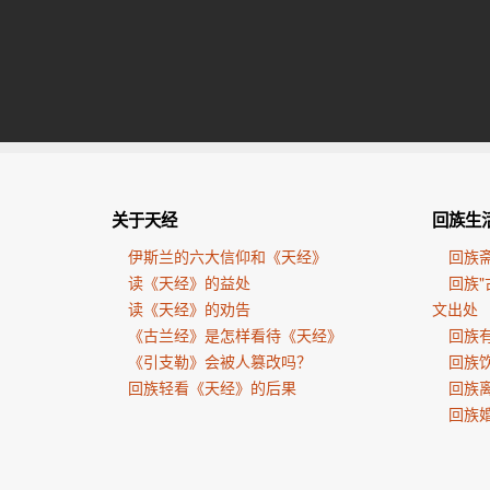
关于天经
回族生
伊斯兰的六大信仰和《天经》
回族
读《天经》的益处
回族"
读《天经》的劝告
文出处
《古兰经》是怎样看待《天经》
回族有
《引支勒》会被人篡改吗？
回族
回族轻看《天经》的后果
回族
回族