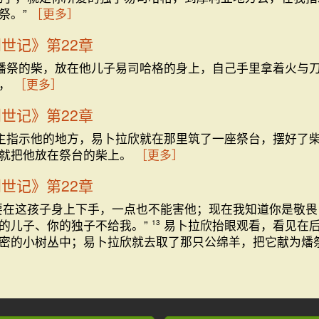
祭。”
［更多］
创世记》第22章
燔祭的柴，放在他儿子易司哈格的身上，自己手里拿着火与
候，
［更多］
创世记》第22章
主指示他的地方，易卜拉欣就在那里筑了一座祭台，摆好了
就把他放在祭台的柴上。
［更多］
创世记》第22章
要在这孩子身上下手，一点也不能害他；现在我知道你是敬畏
的儿子、你的独子不给我。”
易卜拉欣抬眼观看，看见在
13
密的小树丛中；易卜拉欣就去取了那只公绵羊，把它献为燔
］