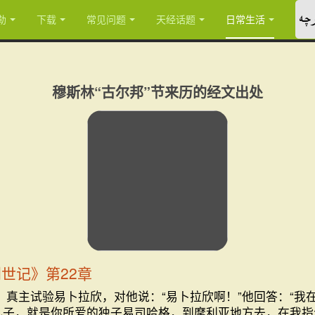
چە
勒
下载
常见问题
天经话题
日常生活
穆斯林“古尔邦”节来历的经文出处
创世记》第22章
 真主试验易卜拉欣，对他说：“易卜拉欣啊！”他回答：“我
儿子，就是你所爱的独子易司哈格，到摩利亚地方去，在我指