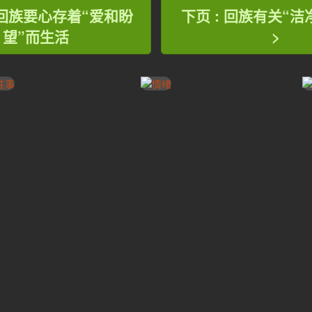
: 回族要心存着“爱和盼
下页 : 回族有关“洁
望”而生活
>