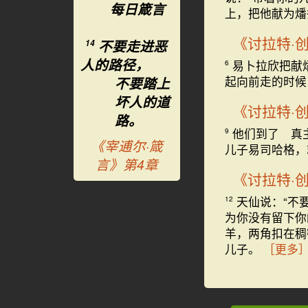
每日箴言
上，把他献为燔
《讨拉特·
不要走进恶
14
人的路径，
易卜拉欣把献
6
起向前走的时
不要踏上
坏人的道
《讨拉特·
路。
他们到了 真
9
《宰逋尔·箴
儿子易司哈格，
言》第4章
《讨拉特·
天仙说：“不
12
为你没有留下你
羊，两角扣在稠
儿子。
［更多