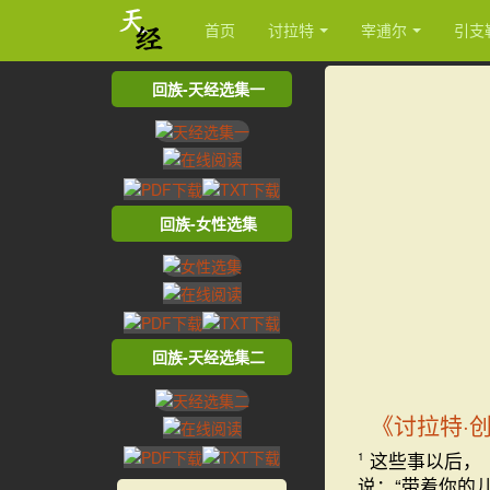
首页
讨拉特
宰逋尔
引支
回族-天经选集一
回族-女性选集
回族-天经选集二
《讨拉特·
这些事以后，
1
说：“带着你的