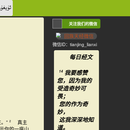
ئۇيغۇر
关注我们的微信
微信ID：tianjing_lianxi
每日经文
我要感赞
14
您，因为我的
受造奇妙可
畏；
您的作为奇
妙，
这我深深地知
在。”
真主
2
道。
示你的一座山