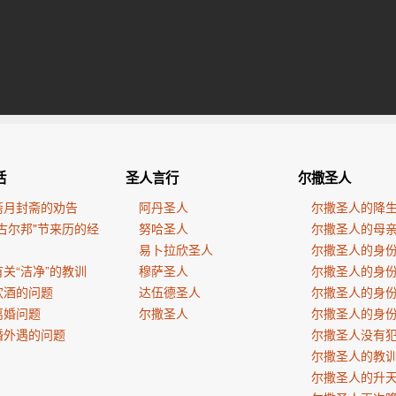
活
圣人言行
尔撒圣人
斋月封斋的劝告
阿丹圣人
尔撒圣人的降
古尔邦"节来历的经
努哈圣人
尔撒圣人的母
易卜拉欣圣人
尔撒圣人的身
关“洁净”的教训
穆萨圣人
尔撒圣人的身
饮酒的问题
达伍德圣人
尔撒圣人的身
离婚问题
尔撒圣人
尔撒圣人的身
婚外遇的问题
尔撒圣人没有
尔撒圣人的教
尔撒圣人的升