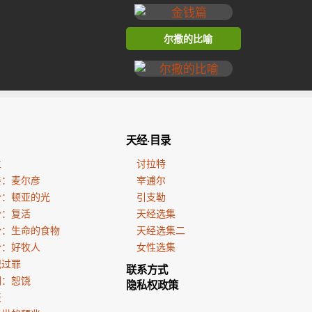
尔撒的比喻
天经·目录
生
讨拉特
亲：麦尔彦
宰逋尔
份：顿亚的光
引支勒
份：复活
天经选集
份：生命的食物
天经选集二
份：好牧人
女性选集
犯过罪
联系方式
训：恕饶
隐私权政策
天